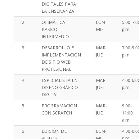
DIGITALES PARA
LA ENSEÑANZA
2
OFIMÁTICA
LUN-
5:00-7:0
BÁSICO -
MIE
p.m.
INTERMEDIO
3
DESARROLLO E
MAR-
7:00-9:0
IMPLEMENTACIÓN
JUE
p.m.
DE SITIO WEB
PROFESIONAL
4
ESPECIALISTA EN
MAR-
4:00-6:0
DISEÑO GRÁFICO
JUE
p.m.
DIGITAL
5
PROGRAMACIÓN
MAR-
9:00-
CON SCRATCH
JUE
11:00
a.m.
6
EDICIÓN DE
LUN-
4:00-6:0
VIDEOS
MIE
p.m.