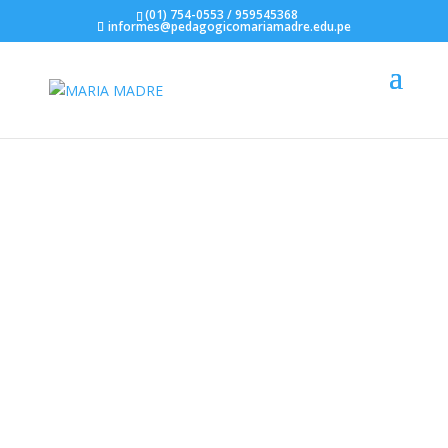
(01) 754-0553 / 959545368
informes@pedagogicomariamadre.edu.pe
CURSOS
HERRAMIENTAS
DIGITALES - E-
LEARNING VERANO -
2024