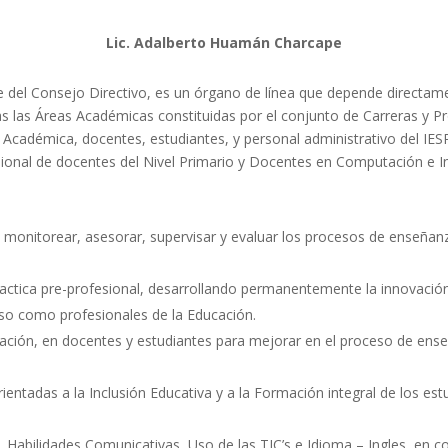
Lic. Adalberto Huamán Charcape
e del Consejo Directivo, es un órgano de línea que depende directame
 las Áreas Académicas constituidas por el conjunto de Carreras y Pro
a Académica, docentes, estudiantes, y personal administrativo del IES
sional de docentes del Nivel Primario y Docentes en Computación e I
ar, monitorear, asesorar, supervisar y evaluar los procesos de enseña
ractica pre-profesional, desarrollando permanentemente la innovación, c
so como profesionales de la Educación.
ación, en docentes y estudiantes para mejorar en el proceso de ens
orientadas a la Inclusión Educativa y a la Formación integral de los e
, Habilidades Comunicativas, Uso de las TIC’s e Idioma – Ingles, en 