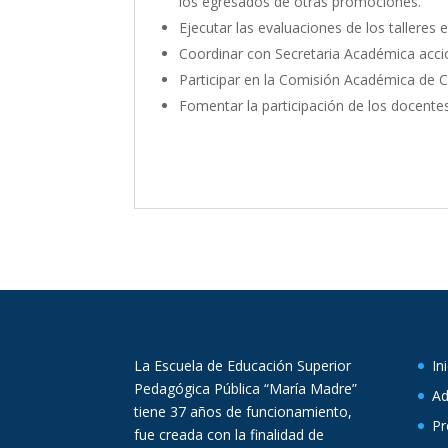
los egresados de otras promociones.
Ejecutar las evaluaciones de los talleres
Coordinar con Secretaria Académica accio
Participar en la Comisión Académica de C
Fomentar la participación de los docentes
La Escuela de Educación Superior
In
Pedagógica Pública “María Madre”
Ad
tiene 37 años de funcionamiento,
Pr
fue creada con la finalidad de