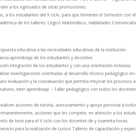
ender a los egresados de otras promociones.
, a los estudiantes del X ciclo, para que terminen el Semestre con e
adémica de los talleres: Lógico Matemático, Habilidades Comunicativa
spuesta educativa a las necesidades educativas de la institución.
ñanza aprendizaje de los estudiantes y docentes.
ación integración de los estudiantes y con una orientación inclusiva.
lizar investigaciones orientadas al desarrollo técnico pedagógico en e
auto-evaluación y la coevaluación que permita mejorar los procesos 
atorio, inter aprendizaje – Taller pedagógico con todos los docentes d
 realicen acciones de tutoría, asesoramiento y apoyo personal a to
ermanentemente, acciones que les compete, en atención a los estudi
o de tesis para el X ciclo con los docentes de y cuarenta horas.
rvicio para la realización de cursos Talleres de capacitación y espec