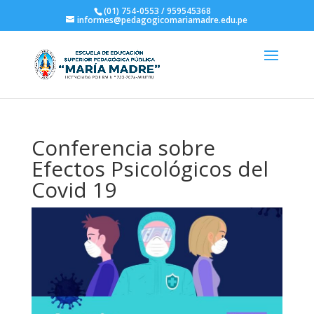
(01) 754-0553 / 959545368
informes@pedagogicomariamadre.edu.pe
Conferencia sobre
Efectos Psicológicos del
Covid 19