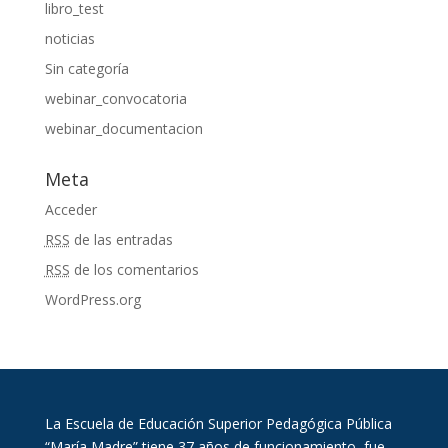
libro_test
noticias
Sin categoría
webinar_convocatoria
webinar_documentacion
Meta
Acceder
RSS
de las entradas
RSS
de los comentarios
WordPress.org
La Escuela de Educación Superior Pedagógica Pública
“María Madre” tiene 37 años de funcionamiento, fue